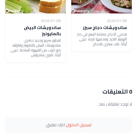
2026-07-08
2026-07-08
ساندويشات دجاج سيزر
ساندويشات البيض
بالمايونيز
قدمي الدجاج بصلصة السيزر في خبز
التورتيلا اللذيذ وقدميها باردة. جربي
لفطور سريع وجديد حضري
أيضًا: باف بستري بالدجاج
ساندويشات البيض بالمايونيز وتناوليه
مع كوب من القهوة الساخنة. جربي
أيضًا: بانيني ساندوتش
0 التعليقات
لا توجد تعليقات بعد.
تسجيل الدخول
لترك تعليق.