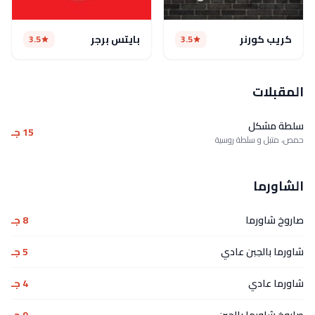
كريب كورنر
بايتس برجر
3.5
3.5
المقبلات
سلطة مشكل
15 جـ
حمص، متبل و سلطة روسية
الشاورما
صاروخ شاورما
8 جـ
شاورما بالجبن عادي
5 جـ
شاورما عادي
4 جـ