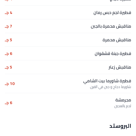
فطيرة لجم دبس رمان
4 جـ
مناقيش محمرة بالجبن
7 جـ
مناقيش محمرة
5 جـ
فطيرة جبنة قشقوان
6 جـ
مناقيش زعتر
5 جـ
فطيرة شاورما بيت الشامي
10 جـ
شاورما دجاج و جبن في الفرن
مجرمشة
6 جـ
لحم بالعجين
البروستد