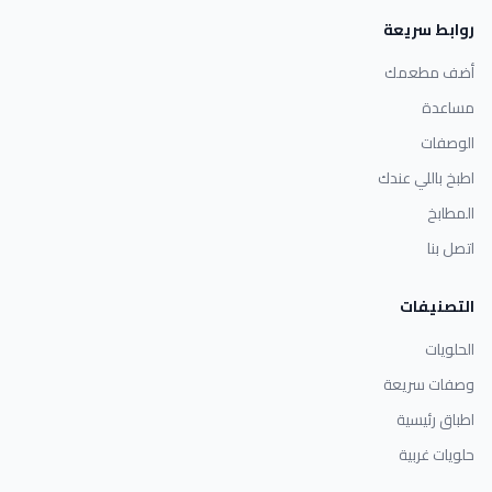
روابط سريعة
أضف مطعمك
مساعدة
الوصفات
اطبخ باللي عندك
المطابخ
اتصل بنا
التصنيفات
الحلويات
وصفات سريعة
اطباق رئيسية
حلويات غربية