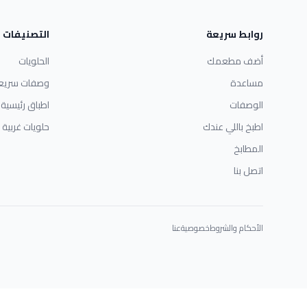
روابط سريعة
التصنيفات
أضف مطعمك
الحلويات
مساعدة
وصفات سريع
الوصفات
اطباق رئيسية
اطبخ باللي عندك
حلويات غربية
المطابخ
اتصل بنا
الأحكام والشروط
خصوصية
عنا