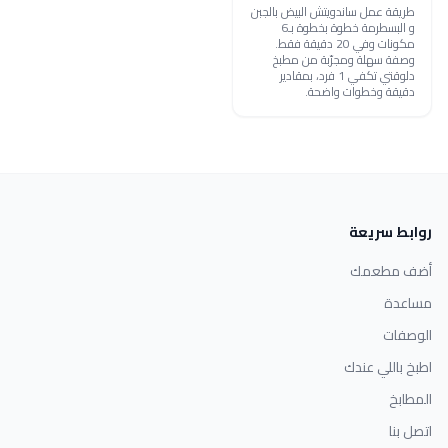
طريقة عمل ساندويتش البيض بالجبن
و البسطرمة خطوة بخطوة بـ6
مكونات وفي 20 دقيقة فقط.
وصفة سهلة ومجرّبة من مطبخ
دلوقتي تكفي 1 فرد، بمقادير
دقيقة وخطوات واضحة.
روابط سريعة
أضف مطعمك
مساعدة
الوصفات
اطبخ باللي عندك
المطابخ
اتصل بنا