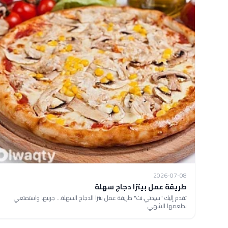
2026-07-08
طريقة عمل بيتزا دجاج سهلة
تقدم إليك "سيدتي.نت" طريقة عمل بيتزا الدجاج السهلة... جربيها واستمتعي
بطعمها الشهي