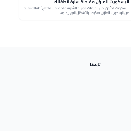
البسكويت الملوّن مفاجأة سارة لأطفالك
البسكويت الملّون، من الحلويات الغربية الشهية والمميزة .. فاجئي أطفالك بعلبة
من البسكويت الملوّن تعدّينھا بالأشكال التي يرغبونھا
تابعنا