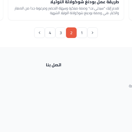
طريقة عمل بودنغ شوكولاتة النوتيلا
تقدم إليك "سيدتي.نت" وصفة مبتكرة وسهلة التحضير ومرغوبة جدا من الصغار
والكبار، هي وصفة بودينغ شوكولاتة النوتيلا الشهية
4
3
2
1
اتصل بنا
ة