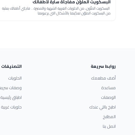
البسكويت الملوّن مفاجأة سارة لأطفالك
البسكويت الملّون، من الحلويات الغربية الشهية والمميزة .. فاجئي أطفالك بعلبة
من البسكويت الملوّن تعدّينھا بالأشكال التي يرغبونھا
روابط سريعة
التصنيفات
أضف مطعمك
الحلويات
مساعدة
وصفات سريع
الوصفات
اطباق رئيسية
اطبخ باللي عندك
حلويات غربية
المطابخ
اتصل بنا