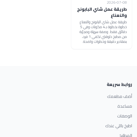
2026-07-08
طريقة عمل شاي البابونج
والنعناع
طريقة عمل شاي البابونج والنعناع
خطوة بخطوة بـ4 مكونات وفي 5
دقائق فقط. وصفة سهلة ومجرّبة
من مطبخ دلوقتي تكفي 1 فرد،
بمقادير دقيقة وخطوات واضحة.
روابط سريعة
أضف مطعمك
مساعدة
الوصفات
اطبخ باللي عندك
المطابخ