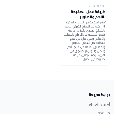
2026-07-08
طريقة عمل الصفيحة
باللحم والصنوبر
تعتبر الصفيحة من الأكلات الفاخرة
التي يتميز بها المطبخ الشرقي عامةً
والمطبخ السوري واللبناني خاصة
،تقدم الصفيحة في الولائم والحفلات
والأعراس وهي عبارة عن قطع
مسطحة من العجين المختمر
والمدهون بطبقة من مزيج اللحم
والبصل والتوابل والمشوي في
الفرن ، اليكم سيداتي طريقة
تحضيرها في المنزل:
روابط سريعة
أضف مطعمك
مساعدة