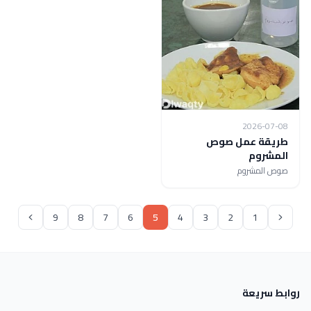
2026-07-08
طريقة عمل صوص
المشروم
صوص المشروم
9
8
7
6
5
4
3
2
1
روابط سريعة